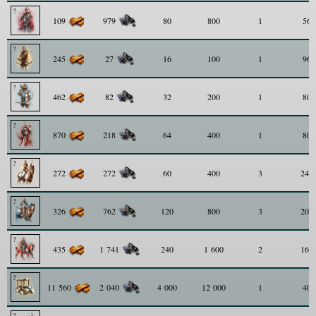
109
979
80
800
1
56
245
27
16
100
1
96
462
82
32
200
1
80
870
218
64
400
1
80
272
272
60
400
3
240
326
762
120
800
3
200
435
1 741
240
1 600
2
160
11 560
2 040
4 000
12 000
1
40