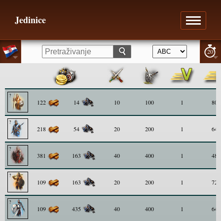
Jedinice
20
122
14
10
100
1
80
218
54
20
200
1
64
381
163
40
400
1
48
109
163
20
200
1
72
109
435
40
400
1
64