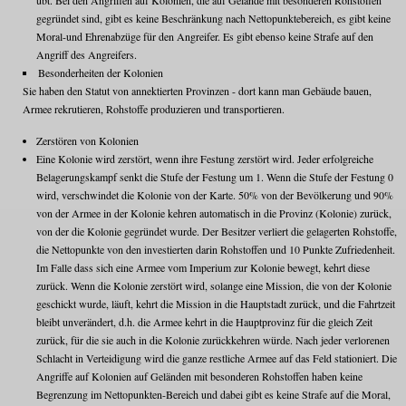
übt. Bei den Angriffen auf Kolonien, die auf Gelände mit besonderen Rohstoffen
gegründet sind, gibt es keine Beschränkung nach Nettopunktebereich, es gibt keine
Moral-und Ehrenabzüge für den Angreifer. Es gibt ebenso keine Strafe auf den
Angriff des Angreifers.
Besonderheiten der Kolonien
Sie haben den Statut von annektierten Provinzen - dort kann man Gebäude bauen,
Armee rekrutieren, Rohstoffe produzieren und transportieren.
Zerstören von Kolonien
Eine Kolonie wird zerstört, wenn ihre Festung zerstört wird. Jeder erfolgreiche
Belagerungskampf senkt die Stufe der Festung um 1. Wenn die Stufe der Festung 0
wird, verschwindet die Kolonie von der Karte. 50% von der Bevölkerung und 90%
von der Armee in der Kolonie kehren automatisch in die Provinz (Kolonie) zurück,
von der die Kolonie gegründet wurde. Der Besitzer verliert die gelagerten Rohstoffe,
die Nettopunkte von den investierten darin Rohstoffen und 10 Punkte Zufriedenheit.
Im Falle dass sich eine Armee vom Imperium zur Kolonie bewegt, kehrt diese
zurück. Wenn die Kolonie zerstört wird, solange eine Mission, die von der Kolonie
geschickt wurde, läuft, kehrt die Mission in die Hauptstadt zurück, und die Fahrtzeit
bleibt unverändert, d.h. die Armee kehrt in die Hauptprovinz für die gleich Zeit
zurück, für die sie auch in die Kolonie zurückkehren würde. Nach jeder verlorenen
Schlacht in Verteidigung wird die ganze restliche Armee auf das Feld stationiert. Die
Angriffe auf Kolonien auf Geländen mit besonderen Rohstoffen haben keine
Begrenzung im Nettopunkten-Bereich und dabei gibt es keine Strafe auf die Moral,