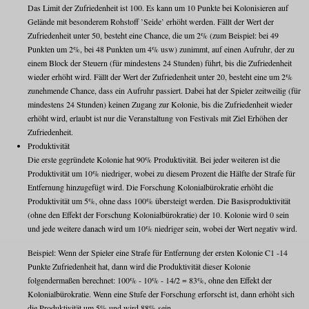
Das Limit der Zufriedenheit ist 100. Es kann um 10 Punkte bei Kolonisieren auf
Gelände mit besonderem Rohstoff ’Seide’ erhöht werden. Fällt der Wert der
Zufriedenheit unter 50, besteht eine Chance, die um 2% (zum Beispiel: bei 49
Punkten um 2%, bei 48 Punkten um 4% usw) zunimmt, auf einen Aufruhr, der zu
einem Block der Steuern (für mindestens 24 Stunden) führt, bis die Zufriedenheit
wieder erhöht wird. Fällt der Wert der Zufriedenheit unter 20, besteht eine um 2%
zunehmende Chance, dass ein Aufruhr passiert. Dabei hat der Spieler zeitweilig (für
mindestens 24 Stunden) keinen Zugang zur Kolonie, bis die Zufriedenheit wieder
erhöht wird, erlaubt ist nur die Veranstaltung von Festivals mit Ziel Erhöhen der
Zufriedenheit.
Produktivität
Die erste gegründete Kolonie hat 90% Produktivität. Bei jeder weiteren ist die
Produktivität um 10% niedriger, wobei zu diesem Prozent die Hälfte der Strafe für
Entfernung hinzugefügt wird. Die Forschung Kolonialbürokratie erhöht die
Produktivität um 5%, ohne dass 100% übersteigt werden. Die Basisproduktivität
(ohne den Effekt der Forschung Kolonialbürokratie) der 10. Kolonie wird 0 sein
und jede weitere danach wird um 10% niedriger sein, wobei der Wert negativ wird.
Beispiel: Wenn der Spieler eine Strafe für Entfernung der ersten Kolonie C1 -14
Punkte Zufriedenheit hat, dann wird die Produktivität dieser Kolonie
folgendermaßen berechnet: 100% - 10% - 14/2 = 83%, ohne den Effekt der
Kolonialbürokratie. Wenn eine Stufe der Forschung erforscht ist, dann erhöht sich
die Produktivität um 5% und wird 88% sein.