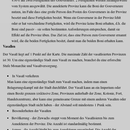
+50% auf zwei Fertigkeiten des Gouverneurs. 2 Fertigkeiten werden zufälligerweise
vom System ausgewählt. Die annektierte Provinz kann die Boni der Gouverneure
nutzen, im Falle dass eine große Person den Posten des Gouverneurs in der Provinz
besetzt und diese Fertigkeiten besitzt. Wenn ein Gouverneur in der Provinz fehlt
oder er hat verschiedene Fertigkeiten, wird die Provinz keine Boni erhalten, d.h. die
Boni sind passiv - sie sollen bestimmten Anforderungen entsprechen, damit sie
Effekt auf die Provinz üben. Das Ziel ist, dass eine Person zum Gouverneur ernannt
wird, die die beiden Fertigkeiten besitzt, damit man die beiden Boni erhalten kann.
Vasallen
Der Vasall liegt auf 1 Punkt auf der Karte. Die maximale Zahl der vasallisierten Provinzen
ist 30. Um eine eigenständige Stadt zum Vasall zu machen, brauchst du eine erforschte
Stufe Monarchie und Vasallversorgung.
In Vasall verkehren
Man kann eine eigenständige Stadt zum Vasall machen, indem man einen
Belagerungskampf mit der Stadt durchführt. Der Vasall kann an ein Imperium oder
einen Besitz grenzen (exklusive Zone, Provinzen außerhalb der Zone, Kolonie, Fort,
Handelszentrum), aber kann eine gemeinsame Grenze mit einem anderen Vasallen oder
eigenständigen Stadt nicht haben - der Abstand soll mindestens 1 Punk sein.
Besonderheiten der Vasallen
Bevölkerung - der Zuwachs stoppt vom Moment des Vasallisieren bis zum
Annektieren der Provinz. Die Anzahl ist standardmäßig bestimmt.
Armee - die Anzahl bleibt bis zum Annektieren unverändert. Die Anzahl der