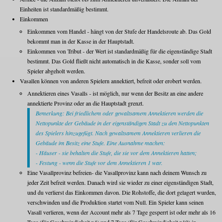
Einheiten ist standardmäßig bestimmt.
Einkommen
Einkommen vom Handel - hängt von der Stufe der Handelsroute ab. Das Gold
bekommt man in der Kasse in der Hauptstadt.
Einkommen von Tribut - der Wert ist standardmäßig für die eigenständige Stadt
bestimmt. Das Gold fließt nicht automatisch in die Kasse, sonder soll vom
Spieler abgeholt werden.
Vasallen können von anderen Spielern annektiert, befreit oder erobert werden.
Annektieren eines Vasalls - ist möglich, nur wenn der Besitz an eine andere
annektierte Provinz oder an die Hauptstadt grenzt.
Bemerkung: Bei friedlichem oder gewaltsamem Annektieren werden die
Nettopunkte der Gebäude in der eigenständigen Stadt zu den Nettopunkten
des Spielers hinzugefügt. Nach gewaltsamem Annektieren verlieren die
Gebäude im Besitz eine Stufe. Eine Ausnahme machen:
- Häuser - sie behalten die Stufe, die sie vor dem Annektieren hatten;
- Festung - wenn die Stufe vor dem Annektieren 1 war.
Eine Vasallprovinz befreien- die Vasallprovinz kann nach deinem Wunsch zu
jeder Zeit befreit werden. Danach wird sie wieder zu einer eigenständigen Stadt,
und du verlierst das Einkommen davon. Die Rohstoffe, die dort gelagert wurden,
verschwinden und die Produktion startet vom Null. Ein Spieler kann seinen
Vasall verlieren, wenn der Account mehr als 7 Tage gesperrt ist oder mehr als 16