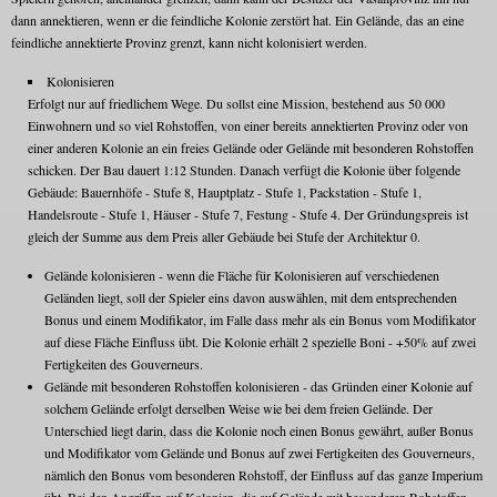
dann annektieren, wenn er die feindliche Kolonie zerstört hat. Ein Gelände, das an eine
feindliche annektierte Provinz grenzt, kann nicht kolonisiert werden.
Kolonisieren
Erfolgt nur auf friedlichem Wege. Du sollst eine Mission, bestehend aus 50 000
Einwohnern und so viel Rohstoffen, von einer bereits annektierten Provinz oder von
einer anderen Kolonie an ein freies Gelände oder Gelände mit besonderen Rohstoffen
schicken. Der Bau dauert 1:12 Stunden. Danach verfügt die Kolonie über folgende
Gebäude: Bauernhöfe - Stufe 8, Hauptplatz - Stufe 1, Packstation - Stufe 1,
Handelsroute - Stufe 1, Häuser - Stufe 7, Festung - Stufe 4. Der Gründungspreis ist
gleich der Summe aus dem Preis aller Gebäude bei Stufe der Architektur 0.
Gelände kolonisieren - wenn die Fläche für Kolonisieren auf verschiedenen
Geländen liegt, soll der Spieler eins davon auswählen, mit dem entsprechenden
Bonus und einem Modifikator, im Falle dass mehr als ein Bonus vom Modifikator
auf diese Fläche Einfluss übt. Die Kolonie erhält 2 spezielle Boni - +50% auf zwei
Fertigkeiten des Gouverneurs.
Gelände mit besonderen Rohstoffen kolonisieren - das Gründen einer Kolonie auf
solchem Gelände erfolgt derselben Weise wie bei dem freien Gelände. Der
Unterschied liegt darin, dass die Kolonie noch einen Bonus gewährt, außer Bonus
und Modifikator vom Gelände und Bonus auf zwei Fertigkeiten des Gouverneurs,
nämlich den Bonus vom besonderen Rohstoff, der Einfluss auf das ganze Imperium