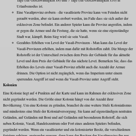
Tage (für Geschwindigkeit x4) und 7 Tage (für Geschwindigkeit x10) in
Urlaubsmodus ist.
Eine Vasallprovinz erobern - die vasallisierte Provinz kann von Feinden nicht
geraubt werden, aber sie kann erobert werden, im Falle dass sie sich außer der
exklusiven Zone befindet. Ein anderer Spieler kann die Provinz angreifen, indem
er gegen die Armee und die Festung, die sie hatte, wenn sie eine eigenständige
Stadt war, kämpft. Beim Sieg wird sie sein Vasall.
Gezahltes Erhöhen von Level der Vasall-Provinzen - Man kann das Level der
Vasall-Provinzen erhöhen, indem man dafür mit Rohstoffen zahlt. Die Menge der
Rohstoffe ist der Unterschied zwischen dem Preis der Gebäude für das aktuelle
Level und dem Preis der Gebäude für das nächste Level. Bemerken Sie, dass das
Erhöhen des Levels einer Vasall-Provinz erhöht auch die Anzahl der Armee
drinnen. Die Option ist nicht zugänglich, wenn das Imperium unter einem
sperrenden Angriff ist und wenn die Vasall-Provinz unter Angriff steht.
Kolonien
Eine Kolonie liegt auf 4 Punkten auf der Karte und kann im Rahmen der exklusiven Zone
nicht gegründet werden. Die Größe einer Kolonie hängt von der Anzahl ihrer
Bevölkerung. Um eine Kolonie zu gründen, brauchst du eine weitere Stufe Koloniаlismus
und mindestens eine Stufe der Kolonialversorgung. Sie kann auf eigenständigen neutralen
Geländen, auf Geländen mit Boni und auf Geländen mit besonderem Rohstoff, die sich
neben Kolonie, Vasall, Handelszentrum oder Fort eines anderen Spielers befinden,
gegründet werden. Wenn ein vasallisierter und ein kolonisierter Besitz, die verschiedenen
Spielern gehören, aneinander grenzen, dann kann der Besitzer der Vasallprovinz ihn nur