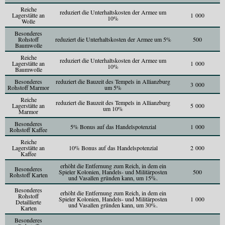
Reiche
reduziert die Unterhaltskosten der Armee um
Lagerstätte an
1 000
10%
Wolle
Besonderes
Rohstoff
reduziert die Unterhaltskosten der Armee um 5%
500
Baumwolle
Reiche
reduziert die Unterhaltskosten der Armee um
Lagerstätte an
1 000
10%
Baumwolle
Besonderes
reduziert die Bauzeit des Tempels in Allianzburg
3 000
Rohstoff Marmor
um 5%
Reiche
reduziert die Bauzeit des Tempels in Allianzburg
Lagerstätte an
5 000
um 10%
Marmor
Besonderes
5% Bonus auf das Handelspotenzial
1 000
Rohstoff Kaffee
Reiche
Lagerstätte an
10% Bonus auf das Handelspotenzial
2 000
Kaffee
erhöht die Entfernung zum Reich, in dem ein
Besonderes
Spieler Kolonien, Handels- und Militärposten
500
Rohstoff Karten
und Vasallen gründen kann, um 15%.
Besonderes
erhöht die Entfernung zum Reich, in dem ein
Rohstoff
Spieler Kolonien, Handels- und Militärposten
1 000
Detaillierte
und Vasallen gründen kann, um 30%.
Karten
Besonderes