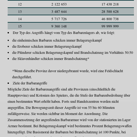
12
2 122 653
17 438 218
13
3 487 644
28 588 628
14
5 717 726
46 800 738
15
9 360 148
99 999 999
Der Typ des Angriffs hängt vom Typ des Barbarenlagers ab, wie folgt:
die einheimischen Barbaren schicken immer Belagerugskampf
die Eroberer schicken immer Belagerungskampf
die Plünderer schicken Belagerungskapmf und Brandschatzung im Verhältnis 50:50
die Sklavenhändler schicken immer Brandschatzung*
*Wenn dieselbe Provinz davor niedergebrannt wurde, wird eine Feldschlacht
durchgeführt.
Ziele der Barbarangriffe
Mögliche Ziele der Barbarenangriffe sind alle Provinzen (einschließlich die
Hauptprovinz) und Kolonien des Spielers, die die Stufe der Barbarenbedrohung über
einen bestimmten Wert erhöht haben. Forts und Handelszentren werden nicht
angegriffen. Die Bewegungszeit dieser Angriffe ist von 55 bis 60 Minuten
zufälligerweise. Sie werden sichtbar im Moment der Anordnung. Die
Zusammensetzung der angreifenden Barbararmee wird von der stationierten im Lager
Armee bestimmt. Bei Belagerungskampf wird bestimmtes Prozent Belagerungswaffen
hinzugefügt. Die Basismoral der Barbaren bei Brandschatzung ist 100 Punkte, bei