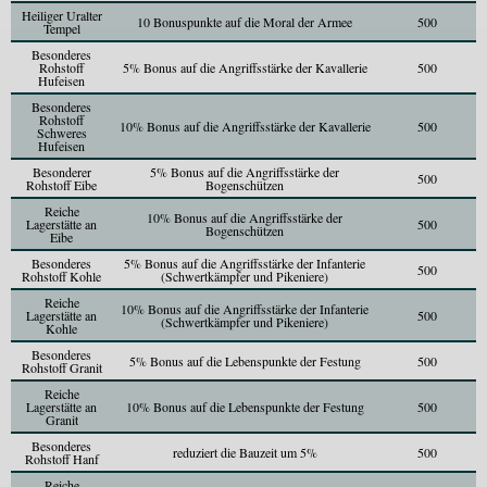
Heiliger Uralter
10 Bonuspunkte auf die Moral der Armee
500
Tempel
Besonderes
Rohstoff
5% Bonus auf die Angriffsstärke der Kavallerie
500
Hufeisen
Besonderes
Rohstoff
10% Bonus auf die Angriffsstärke der Kavallerie
500
Schweres
Hufeisen
Besonderer
5% Bonus auf die Angriffsstärke der
500
Rohstoff Eibe
Bogenschützen
Reiche
10% Bonus auf die Angriffsstärke der
Lagerstätte an
500
Bogenschützen
Eibe
Besonderes
5% Bonus auf die Angriffsstärke der Infanterie
500
Rohstoff Kohle
(Schwertkämpfer und Pikeniere)
Reiche
10% Bonus auf die Angriffsstärke der Infanterie
Lagerstätte an
500
(Schwertkämpfer und Pikeniere)
Kohle
Besonderes
5% Bonus auf die Lebenspunkte der Festung
500
Rohstoff Granit
Reiche
Lagerstätte an
10% Bonus auf die Lebenspunkte der Festung
500
Granit
Besonderes
reduziert die Bauzeit um 5%
500
Rohstoff Hanf
Reiche