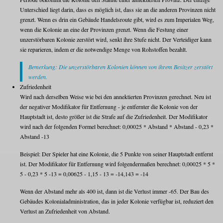
Unterschied liegt darin, dass es möglich ist, dass sie an die anderen Provinzen nicht
grenzt. Wenn es drin ein Gebäude Handelsroute gibt, wird es zum Imperialen Weg,
wenn die Kolonie an eine der Provinzen grenzt. Wenn die Festung einer
unzerstörbaren Kolonie zerstört wird, senkt ihre Stufe nicht. Der Verteidiger kann
sie reparieren, indem er die notwendige Menge von Rohstoffen bezahlt.
Bemerkung: Die unzerstörbaren Kolonien können von ihrem Besitzer zerstört
werden.
Zufriedenheit
Wird nach derselben Weise wie bei den annektierten Provinzen gerechnet. Neu ist
der negativer Modifikator für Entfernung - je entfernter die Kolonie von der
Hauptstadt ist, desto größer ist die Strafe auf die Zufriedenheit. Der Modifikator
wird nach der folgenden Formel berechnet: 0,00025 * Abstand * Abstand - 0,23 *
Abstand -13
Beispiel: Der Spieler hat eine Kolonie, die 5 Punkte von seiner Hauptstadt entfernt
ist. Der Modifikator für Entfernung wird folgendermaßen berechnet: 0,00025 * 5 *
5 - 0,23 * 5 -13 = 0,00625 - 1,15 - 13 = -14,143 = -14
Wenn der Abstand mehr als 400 ist, dann ist die Verlust immer -65. Der Bau des
Gebäudes Kolonialadministration, das in jeder Kolonie verfügbar ist, reduziert den
Verlust an Zufriedenheit von Abstand.