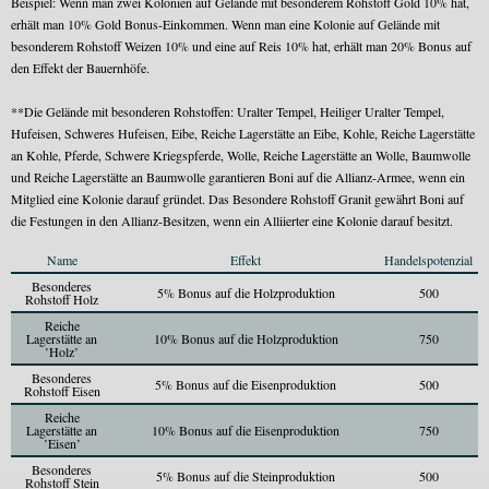
Beispiel: Wenn man zwei Kolonien auf Gelände mit besonderem Rohstoff Gold 10% hat,
erhält man 10% Gold Bonus-Einkommen. Wenn man eine Kolonie auf Gelände mit
besonderem Rohstoff Weizen 10% und eine auf Reis 10% hat, erhält man 20% Bonus auf
den Effekt der Bauernhöfe.
**Die Gelände mit besonderen Rohstoffen: Uralter Tempel, Heiliger Uralter Tempel,
Hufeisen, Schweres Hufeisen, Eibe, Reiche Lagerstätte an Eibe, Kohle, Reiche Lagerstätte
an Kohle, Pferde, Schwere Kriegspferde, Wolle, Reiche Lagerstätte an Wolle, Baumwolle
und Reiche Lagerstätte an Baumwolle garantieren Boni auf die Allianz-Armee, wenn ein
Mitglied eine Kolonie darauf gründet. Das Besondere Rohstoff Granit gewährt Boni auf
die Festungen in den Allianz-Besitzen, wenn ein Alliierter eine Kolonie darauf besitzt.
Name
Effekt
Handelspotenzial
Besonderes
5% Bonus auf die Holzproduktion
500
Rohstoff Holz
Reiche
Lagerstätte an
10% Bonus auf die Holzproduktion
750
’Holz’
Besonderes
5% Bonus auf die Eisenproduktion
500
Rohstoff Eisen
Reiche
Lagerstätte an
10% Bonus auf die Eisenproduktion
750
’Eisen’
Besonderes
5% Bonus auf die Steinproduktion
500
Rohstoff Stein