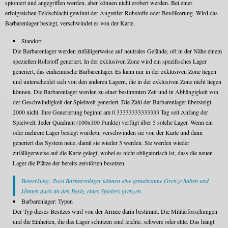
spioniert und angegriffen werden, aber können nicht erobert werden. Bei einer
erfolgreichen Feldschlacht gewinnt der Angreifer Rohstoffe oder Bevölkerung. Wird das
Barbarenlager besiegt, verschwindet es von der Karte.
Standort
Die Barbarenlager werden zufälligerweise auf neutrales Gelände, oft in der Nähe einem
speziellen Rohstoff generiert. In der exklusiven Zone wird ein spezifisches Lager
generiert, das einheimische Barbarenlager. Es kann nur in der exklusiven Zone liegen
und unterscheidet sich von den anderen Lagern, die in der exklusiven Zone nicht liegen
können. Die Barbarenlager werden zu einer bestimmten Zeit und in Abhängigkeit von
der Geschwindigkeit der Spielwelt generiert. Die Zahl der Barbarenlager übersteigt
2000 nicht. Ihre Generierung beginnt am 0.33333333333333 Tag seit Anfang der
Spielwelt. Jeder Quadrant (100x100 Punkte) verfügt über 5 solche Lager. Wenn ein
oder mehrere Lager besiegt wurde/n, verschwinden sie von der Karte und dann
generiert das System neue, damit sie wieder 5 werden. Sie werden wieder
zufälligerweise auf die Karte gelegt, wobei es nicht obligatorisch ist, dass die neuen
Lager die Plätze der bereits zerstörten besetzen.
Bemerkung: Zwei Barbarenlager können eine gemeinsame Grenze haben und
können auch an den Besitz eines Spielers grenzen.
Barbarenlager: Typen
Der Typ dieses Besitzes wird von der Armee darin bestimmt. Die Militärforschungen
und die Einheiten, die das Lager schützen sind leichte, schwere oder elite. Das hängt