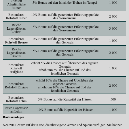
Rohstoff
5% Bonus auf den Inhalt der Truhen im Tempel
1 000
Altertümliche
Ruinen
Besonderes
10% Bonus auf die generierten Erfahrungspunkte
2 000
Rohstoff Silber
des Gouverneurs
Reiche
15% Bonus auf die generierten Erfahrungspunkte
Lagerstätte an
3 000
des Gouverneurs
Silber
Besonderes
10% Bonus auf die generierten Erfahrungspunkte
1 000
Rohstoff Bronze
des Generals
Reiche
15% Bonus auf die generierten Erfahrungspunkte
Lagerstätte an
2 000
des Generals
Bronze
erhöht 5% die Chance auf Überleben des eigenen
Besonderes
Generals
Rohstoff
1 000
erhöht um 5% die Chance auf Tod des
Aufgüsse
feindlichen Generals
erhöht 10% die Chance auf Überleben des
Besonderes
eigenen Generals
2 000
Rohstoff Elixiere
erhöht um 10% die Chance auf Tod des
feindlichen Generals
Besonderes
5% Bonus auf die Kapazität der Häuser
500
Rohstoff Lehm
Reich Lagerstätte
10% Bonus auf die Kapazität der Häuser
1 000
an Lehm
Barbarenlager
Neutrale Besitze auf der Karte, die über eigene Armee und Spione verfügen. Sie können