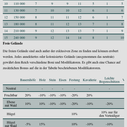
10
110 000
7
9
9
11
5
1
5
11
130 000
7
10
10
12
6
1
6
12
150 000
8
11
11
12
6
1
7
13
180 000
8
11
12
13
7
1
8
14
210 000
9
12
13
13
7
1
9
15
240 000
9
12
14
14
8
1
10
Freie Gelände
Die freien Gelände sind auch außer der exklusiven Zone zu finden und können erobert
werden. Jedes annektiertes oder kolonisiertes Gelände (ausgenommen das neutrale)
gewährt dem Reich verschiedene Boni und Modifikatoren. Es gibt auch eine Chance auf
zusätzlichen Bonus auf die in der Tabelle beschriebenen Modifikatororen.
Leichte
Bauernhöfe
Holz
Stein
Eisen
Festung
Kavallerie
Ver
Bogenschützen
Neutral
-
-
-
-
-
-
-
Fruchtbar
20%
-10%
-10%
-10%
-20%
20%
Ebene
10%
10%
-10%
-10%
-20%
-10%
-20%
mit Wald
10% nur für
Hügel
10%
den Verteidiger
Hügel
-5%
15%
10%
-10%
-10%
mit Wald