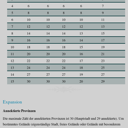
4
6
6
6
6
7
7
5
8
8
8
8
9
9
6
10
10
10
10
11
1
7
12
12
12
12
13
1
8
14
14
14
13
15
1
9
16
16
16
14
17
1
10
18
18
18
15
19
1
11
20
20
20
16
21
2
12
22
22
22
17
23
2
13
24
24
24
18
25
2
14
27
27
27
19
27
2
15
30
30
30
20
29
2
Expansion
Annektierte Provinzen
Die maximale Zahl der annektierten Provinzen ist 30 (Hauptstadt und 29 annektierte). Um
bestimmtes Gelände (eigenständige Stadt, freies Gelände oder Gelände mit besonderem