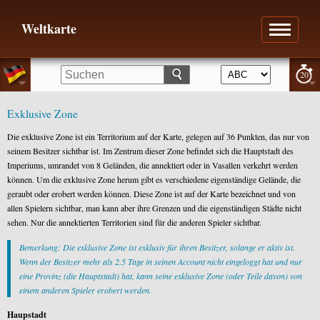
Weltkarte
20
Exklusive Zone
Die exklusive Zone ist ein Territorium auf der Karte, gelegen auf 36 Punkten, das nur von
seinem Besitzer sichtbar ist. Im Zentrum dieser Zone befindet sich die Hauptstadt des
Imperiums, umrandet von 8 Geländen, die annektiert oder in Vasallen verkehrt werden
können. Um die exklusive Zone herum gibt es verschiedene eigenständige Gelände, die
geraubt oder erobert werden können. Diese Zone ist auf der Karte bezeichnet und von
allen Spielern sichtbar, man kann aber ihre Grenzen und die eigenständigen Städte nicht
sehen. Nur die annektierten Territorien sind für die anderen Spieler sichtbar.
Bemerkung: Die exklusive Zone ist exklusiv für ihren Besitzer, solange er aktiv ist.
Wenn der Besitzer mehr als 2.5 Tage in seinen Account nicht eingeloggt hat und nur
eine Provinz (die Hauptstadt) hat, kann seine exklusive Zone (oder Teile davon) von
einem anderen Spieler erobert werden.
Haupstadt