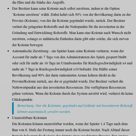
die Ehre und die Stärke des Angriffs.
Der Besitzer kann seine Kolonie auch selbst zerstören, indem er die Option
’Kolonie zerstören’ wählt. Dabei kehrt sich 50% von der Bevölkerung darin zu der
Provinz (Kolonie), von der die Kolonie gegründet wurde, zurück. Der Besitzer
verliert die gelagerten Rohstoffe und die Nettopunkte für die investierten in der
Gründung und Entwicklung Rohstoffe. Man kann eine Kolonie nach Wunsch nicht
zerstören, solange es militärische Einheiten darin gibt oder solche, die sich zu/von
der Kolonie bewegen
Automatische Zerstörung - ein Spieler kann seine Kolonie verlieren, wenn der
Account für mehr als 7 Tage von den Administratoren des Spiels gesperrt bleibt
oder sich für mehr als 16 Tage im Urlaubsmodus für Reichsgeschwindigkeit x4 und
mehr als 7 Tage in Reichsgeschwindigkeit x10 befindet. Die Hälfte seiner
Bevölkerung und 90% der darin stationierten Armee kehren direkt in die
Provinz/Kolonie zurück, aus der er gegründet wurde. Der Besitzer verliert die
Nettowertpunkte aus den investierten Ressourcen. Die verfügbaren Ressourcen
gehen verloren. Wenn die Kolonie durch das System zerstört wird, verlierst du keine
Glückspunkte.
Bemerkung: Nur die Kolonien, gegründet auf Gelände mit besonderem Rohstoff,
können automatisch zerstört werden.
Unzerstörbare Kolonien
Die Kolonien können unzerstörbar werden, wenn der Spieler 1.4 Таgе nach dem
Bau von 8. Stufe der Festung immer noch die Kolonie besitzt. Nach Ablauf dieser
Periode bekommt die Kolonie den Statute einer annektierten Provinz. Der einzige