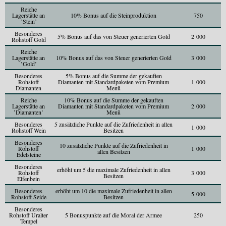
Reiche
Lagerstätte an
10% Bonus auf die Steinproduktion
750
’Stein’
Besonderes
5% Bonus auf das von Steuer generierten Gold
2 000
Rohstoff Gold
Reiche
Lagerstätte an
10% Bonus auf das von Steuer generierten Gold
3 000
’Gold’
Besonderes
5% Bonus auf die Summe der gekauften
Rohstoff
Diamanten mit Standardpaketen vom Premium
1 000
Diamanten
Menü
Reiche
10% Bonus auf die Summe der gekauften
Lagerstätte an
Diamanten mit Standardpaketen vom Premium
2 000
’Diamanten’
Menü
Besonderes
5 zusätzliche Punkte auf die Zufriedenheit in allen
1 000
Rohstoff Wein
Besitzen
Besonderes
10 zusätzliche Punkte auf die Zufriedenheit in
Rohstoff
1 000
allen Besitzen
Edelsteine
Besonderes
erhöht um 5 die maximale Zufriedenheit in allen
Rohstoff
3 000
Besitzen
Elfenbein
Besonderes
erhöht um 10 die maximale Zufriedenheit in allen
5 000
Rohstoff Seide
Besitzen
Besonderes
Rohstoff Uralter
5 Bonuspunkte auf die Moral der Armee
250
Tempel