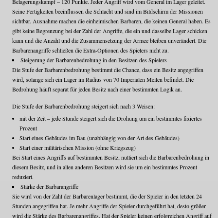
Belagerungskampf – 120 Punkte. Jeder Angriff wird vom General im Lager geleitet.
Seine Fertigkeiten beeinflussen die Schlacht und sind im Bildschirm der Missionen
sichtbar. Ausnahme machen die einheimischen Barbaren, die keinen General haben. Es
gibt keine Begrenzung bei der Zahl der Angriffe, die ein und dasselbe Lager schicken
kann und die Anzahl und die Zusammensetzung der Armee bleiben unverändert. Die
Barbarenangriffe schließen die Extra-Optionen des Spielers nicht zu.
Steigerung der Barbarenbedrohung in den Besitzen des Spielers
Die Stufe der Barbarenbedrohung bestimmt die Chance, dass ein Besitz angegriffen
wird, solange sich ein Lager im Radius von 70 Imperialen Meilen befindet. Die
Bedrohung häuft separat für jeden Besitz nach einer bestimmten Logik an.
Die Stufe der Barbarenbedrohung steigert sich nach 3 Weisen:
mit der Zeit – jede Stunde steigert sich die Drohung um ein bestimmtes fixiertes
Prozent
Start eines Gebäudes im Bau (unabhängig von der Art des Gebäudes)
Start einer militärischen Mission (ohne Kriegszug)
Bei Start eines Angriffs auf bestimmten Besitz, nulliert sich die Barbarenbedrohung in
diesem Besitz, und in allen anderen Besitzen wird sie um ein bestimmtes Prozent
reduziert.
Stärke der Barbarangriffe
Sie wird von der Zahl der Barbarenlager bestimmt, die der Spieler in den letzten 24
Stunden angegriffen hat. Je mehr Angriffe der Spieler durchgeführt hat, desto größer
wird die Stärke des Barbarenangriffes. Hat der Spieler keinen erfolgreichen Angriff auf