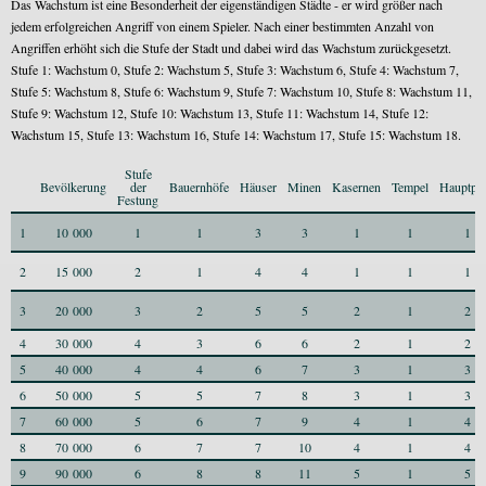
Das Wachstum ist eine Besonderheit der eigenständigen Städte - er wird größer nach
jedem erfolgreichen Angriff von einem Spieler. Nach einer bestimmten Anzahl von
Angriffen erhöht sich die Stufe der Stadt und dabei wird das Wachstum zurückgesetzt.
Stufe 1: Wachstum 0, Stufe 2: Wachstum 5, Stufe 3: Wachstum 6, Stufe 4: Wachstum 7,
Stufe 5: Wachstum 8, Stufe 6: Wachstum 9, Stufe 7: Wachstum 10, Stufe 8: Wachstum 11,
Stufe 9: Wachstum 12, Stufe 10: Wachstum 13, Stufe 11: Wachstum 14, Stufe 12:
Wachstum 15, Stufe 13: Wachstum 16, Stufe 14: Wachstum 17, Stufe 15: Wachstum 18.
Stufe
Bevölkerung
der
Bauernhöfe
Häuser
Minen
Kasernen
Tempel
Hauptpla
Festung
1
10 000
1
1
3
3
1
1
1
2
15 000
2
1
4
4
1
1
1
3
20 000
3
2
5
5
2
1
2
4
30 000
4
3
6
6
2
1
2
5
40 000
4
4
6
7
3
1
3
6
50 000
5
5
7
8
3
1
3
7
60 000
5
6
7
9
4
1
4
8
70 000
6
7
7
10
4
1
4
9
90 000
6
8
8
11
5
1
5