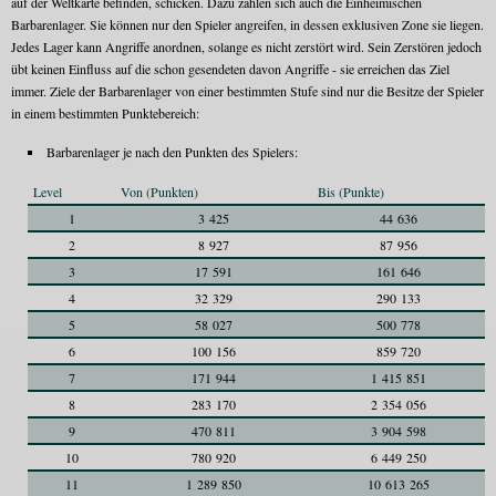
auf der Weltkarte befinden, schicken. Dazu zählen sich auch die Einheimischen
Barbarenlager. Sie können nur den Spieler angreifen, in dessen exklusiven Zone sie liegen.
Jedes Lager kann Angriffe anordnen, solange es nicht zerstört wird. Sein Zerstören jedoch
übt keinen Einfluss auf die schon gesendeten davon Angriffe - sie erreichen das Ziel
immer. Ziele der Barbarenlager von einer bestimmten Stufe sind nur die Besitze der Spieler
in einem bestimmten Punktebereich:
Barbarenlager je nach den Punkten des Spielers:
Level
Von (Punkten)
Bis (Punkte)
1
3 425
44 636
2
8 927
87 956
3
17 591
161 646
4
32 329
290 133
5
58 027
500 778
6
100 156
859 720
7
171 944
1 415 851
8
283 170
2 354 056
9
470 811
3 904 598
10
780 920
6 449 250
11
1 289 850
10 613 265