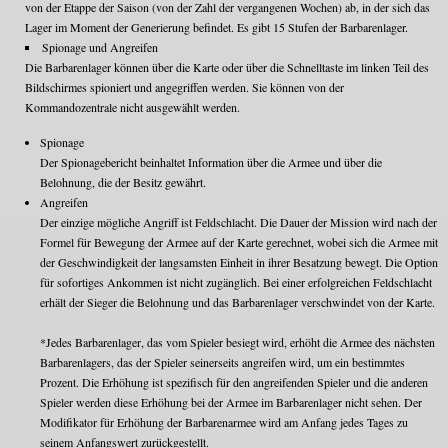
von der Etappe der Saison (von der Zahl der vergangenen Wochen) ab, in der sich das
Lager im Moment der Generierung befindet. Es gibt 15 Stufen der Barbarenlager.
Spionage und Angreifen
Die Barbarenlager können über die Karte oder über die Schnelltaste im linken Teil des
Bildschirmes spioniert und angegriffen werden. Sie können von der
Kommandozentrale nicht ausgewählt werden.
Spionage
Der Spionagebericht beinhaltet Information über die Armee und über die
Belohnung, die der Besitz gewährt.
Angreifen
Der einzige mögliche Angriff ist Feldschlacht. Die Dauer der Mission wird nach der
Formel für Bewegung der Armee auf der Karte gerechnet, wobei sich die Armee mit
der Geschwindigkeit der langsamsten Einheit in ihrer Besatzung bewegt. Die Option
für sofortiges Ankommen ist nicht zugänglich. Bei einer erfolgreichen Feldschlacht
erhält der Sieger die Belohnung und das Barbarenlager verschwindet von der Karte.
*Jedes Barbarenlager, das vom Spieler besiegt wird, erhöht die Armee des nächsten
Barbarenlagers, das der Spieler seinerseits angreifen wird, um ein bestimmtes
Prozent. Die Erhöhung ist spezifisch für den angreifenden Spieler und die anderen
Spieler werden diese Erhöhung bei der Armee im Barbarenlager nicht sehen. Der
Modifikator für Erhöhung der Barbarenarmee wird am Anfang jedes Tages zu
seinem Anfangswert zurückgestellt.