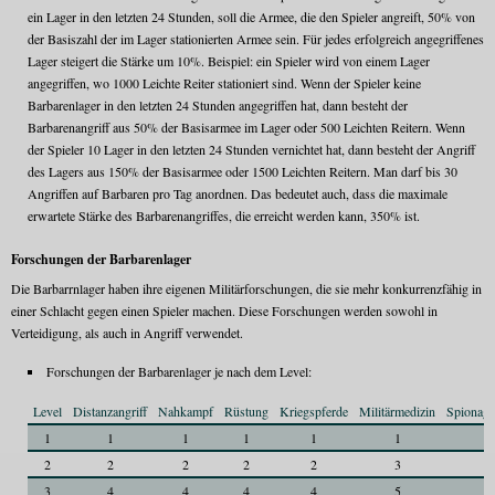
ein Lager in den letzten 24 Stunden, soll die Armee, die den Spieler angreift, 50% von
der Basiszahl der im Lager stationierten Armee sein. Für jedes erfolgreich angegriffenes
Lager steigert die Stärke um 10%. Beispiel: ein Spieler wird von einem Lager
angegriffen, wo 1000 Leichte Reiter stationiert sind. Wenn der Spieler keine
Barbarenlager in den letzten 24 Stunden angegriffen hat, dann besteht der
Barbarenangriff aus 50% der Basisarmee im Lager oder 500 Leichten Reitern. Wenn
der Spieler 10 Lager in den letzten 24 Stunden vernichtet hat, dann besteht der Angriff
des Lagers aus 150% der Basisarmee oder 1500 Leichten Reitern. Man darf bis 30
Angriffen auf Barbaren pro Tag anordnen. Das bedeutet auch, dass die maximale
erwartete Stärke des Barbarenangriffes, die erreicht werden kann, 350% ist.
Forschungen der Barbarenlager
Die Barbarrnlager haben ihre eigenen Militärforschungen, die sie mehr konkurrenzfähig in
einer Schlacht gegen einen Spieler machen. Diese Forschungen werden sowohl in
Verteidigung, als auch in Angriff verwendet.
Forschungen der Barbarenlager je nach dem Level:
Level
Distanzangriff
Nahkampf
Rüstung
Kriegspferde
Militärmedizin
Spionag
1
1
1
1
1
1
1
2
2
2
2
2
3
3
3
4
4
4
4
5
5